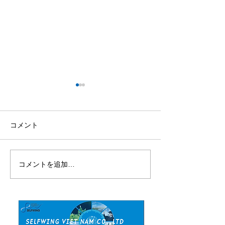
コメント
コメントを追加…
文部科学省の「EDU-Port
【お知らせ】弊
ニッポン」応援プロジェ
平井が令和7年
クトに採択されました！
教育委員会「教
イザー」に就任