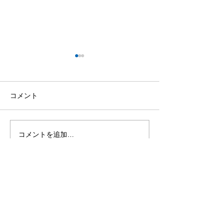
コメント
コメントを追加…
文部科学省の「EDU-Port
【お知らせ】弊
ニッポン」応援プロジェ
平井が令和7年
クトに採択されました！
教育委員会「教
イザー」に就任