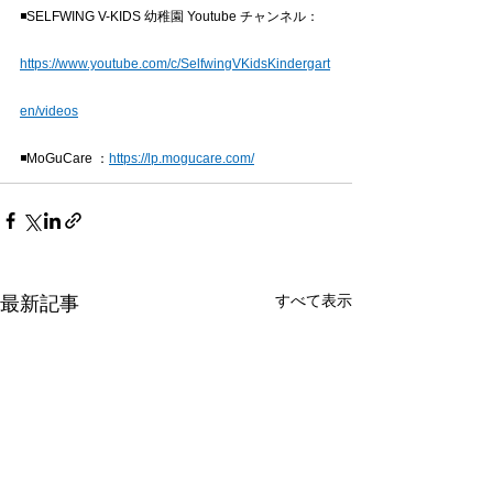
◾SELFWING V-KIDS 幼稚園 Youtube チャンネル：
https://www.youtube.com/c/SelfwingVKidsKindergart
en/videos
◾MoGuCare ：
https://lp.mogucare.com/
すべて表示
最新記事