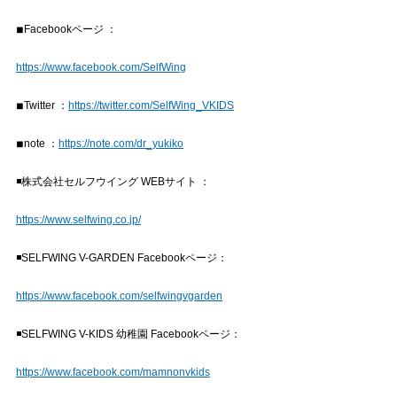
◾︎Facebookページ ：
https://www.facebook.com/SelfWing
  ︎
◾︎Twitter ：
https://twitter.com/SelfWing_VKIDS
◾︎note ：
https://note.com/dr_yukiko
︎◾株式会社セルフウイング WEBサイト ：
https://www.selfwing.co.jp/
◾SELFWING V-GARDEN Facebookページ：
https://www.facebook.com/selfwingvgarden
◾SELFWING V-KIDS 幼稚園 Facebookページ：
https://www.facebook.com/mamnonvkids