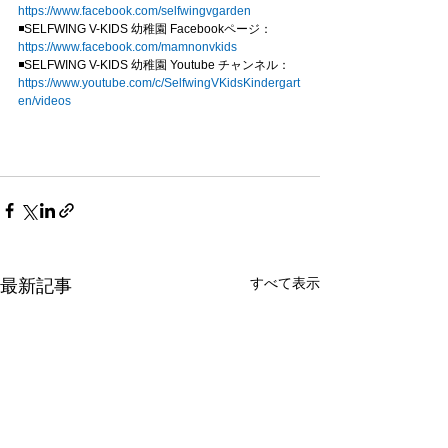
https://www.facebook.com/selfwingvgarden
◾SELFWING V-KIDS 幼稚園 Facebookページ：
https://www.facebook.com/mamnonvkids
◾SELFWING V-KIDS 幼稚園 Youtube チャンネル：
https://www.youtube.com/c/SelfwingVKidsKindergart
en/videos
すべて表示
最新記事