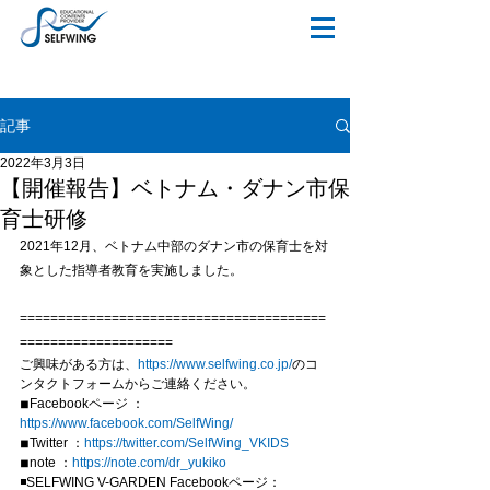
記事
2022年3月3日
【開催報告】ベトナム・ダナン市保
育士研修
2021年12月、ベトナム中部のダナン市の保育士を対
象とした指導者教育を実施しました。
========================================
====================
ご興味がある方は、
https://www.selfwing.co.jp/
のコ
ンタクトフォームからご連絡ください。
◾︎Facebookページ ：
https://www.facebook.com/SelfWing/
◾︎Twitter ：
https://twitter.com/SelfWing_VKIDS
◾︎note ：
https://note.com/dr_yukiko
◾SELFWING V-GARDEN Facebookページ：