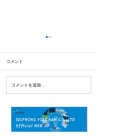
コメント
コメントを追加…
文部科学省の「EDU-Port
【お知らせ】弊
ニッポン」応援プロジェ
平井が令和7年
クトに採択されました！
教育委員会「教
イザー」に就任