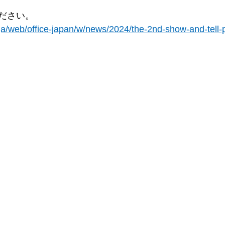
ださい。
/ja/web/office-japan/w/news/2024/the-2nd-show-and-tell-